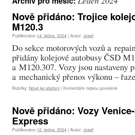
Leden 2024
Archiv pro měsíc:
Nově přidáno: Trojice kol
M120.3
Publikováno
14. ledna. 2024
|
Autor:
Josef
Do sekce motorových vozů a repai
přidány kolejové autobusy ČSD M
a M120.307. Vozy jsou nastaveny p
a mechanický přenos výkonu – řaze
u
Rubriky:
Nové ke stažení
|
Komentáře nejsou povolené
textu
s
názvem
Nově přidáno: Vozy Venice
Nově
Express
přidáno:
Trojice
Publikováno
12. ledna. 2024
|
Autor:
Josef
kolejovýc