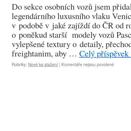
autobusů
Do sekce osobních vozů jsem přida
ČSD
M120.3
legendárního luxusního vlaku Veni
v podobě v jaké zajíždí do ČR od r
o poněkud starší modely vozů Pasc
vylepšené textury o detaily, přecho
freightanim, aby …
Celý příspěvek
u
Rubriky:
Nové ke stažení
|
Komentáře nejsou povolené
textu
s
názvem
Nově
přidáno:
Vozy
Venice-
Simplon
Orient
Express