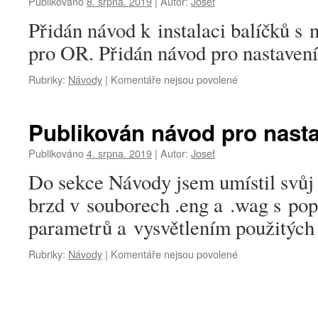
Publikováno
8. srpna. 2019
|
Autor:
Josef
nastavení
Přidán návod k instalaci balíčků s 
pro OR. Přidán návod pro nastavení
u
Rubriky:
Návody
|
Komentáře nejsou povolené
textu
s
názvem
Publikován návod pro nasta
Pokyny
k instalaci
Publikováno
4. srpna. 2019
|
Autor:
Josef
balíčků
Do sekce Návody jsem umístil svůj
brzd v souborech .eng a .wag s po
parametrů a vysvětlením použitých
u
Rubriky:
Návody
|
Komentáře nejsou povolené
textu
s
názvem
Publikován