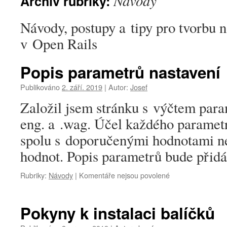
Návody
Archiv rubriky:
Návody, postupy a tipy pro tvorbu n
v Open Rails
Popis parametrů nastavení
Publikováno
2. září. 2019
|
Autor:
Josef
Založil jsem stránku s výčtem para
eng. a .wag. Účel každého paramet
spolu s doporučenými hodnotami n
hodnot. Popis parametrů bude přidá
u
Rubriky:
Návody
|
Komentáře nejsou povolené
textu
s
názvem
Pokyny k instalaci balíčků
Popis
parametrů