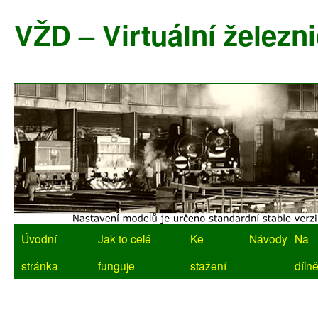
Přejít
k
VŽD – Virtuální železni
obsahu
webu
Úvodní
Jak to celé
Ke
Návody
Na
stránka
funguje
stažení
díln