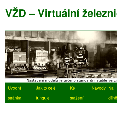
Přejít
k
VŽD – Virtuální železni
obsahu
webu
Úvodní
Jak to celé
Ke
Návody
Na
stránka
funguje
stažení
díln