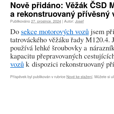
Nově přidáno: Věžák ČSD 
a rekonstruovaný přívěsný
Publikováno
27. prosince. 2024
|
Autor:
Josef
Do
sekce motorových vozů
jsem při
tatrováckého věžáku řady M120.4. Jd
používá lehké šroubovky a nárazní
kapacitu přepravovaných cestujících
vozů
k dispozici rekonstruovaný př
Příspěvek byl publikován v rubrice
Nové ke stažení
. Můžete si u